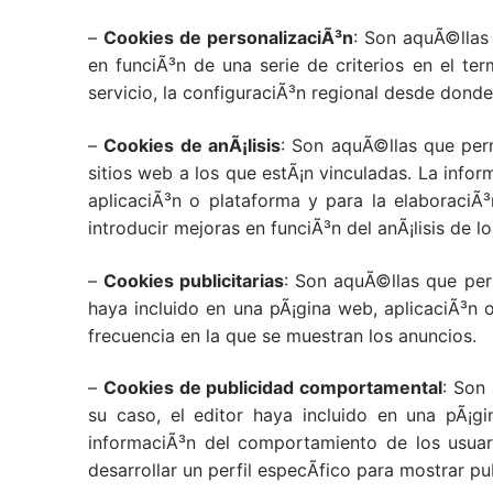
–
Cookies de personalizaciÃ³n
: Son aquÃ©llas 
en funciÃ³n de una serie de criterios en el te
servicio, la configuraciÃ³n regional desde donde 
–
Cookies de anÃ¡lisis
: Son aquÃ©llas que perm
sitios web a los que estÃ¡n vinculadas. La infor
aplicaciÃ³n o plataforma y para la elaboraciÃ³
introducir mejoras en funciÃ³n del anÃ¡lisis de l
–
Cookies publicitarias
: Son aquÃ©llas que perm
haya incluido en una pÃ¡gina web, aplicaciÃ³n o
frecuencia en la que se muestran los anuncios.
–
Cookies de publicidad comportamental
: Son
su caso, el editor haya incluido en una pÃ¡gi
informaciÃ³n del comportamiento de los usuar
desarrollar un perfil especÃ­fico para mostrar p