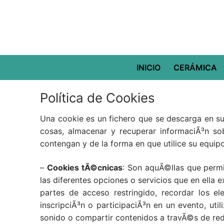
Ir
al
contenido
INICIO
CERÁMICA
Política de Cookies
Una cookie es un fichero que se descarga en su
cosas, almacenar y recuperar informaciÃ³n so
contengan y de la forma en que utilice su equipo
–
Cookies tÃ©cnicas
: Son aquÃ©llas que permi
las diferentes opciones o servicios que en ella e
partes de acceso restringido, recordar los el
inscripciÃ³n o participaciÃ³n en un evento, ut
sonido o compartir contenidos a travÃ©s de red