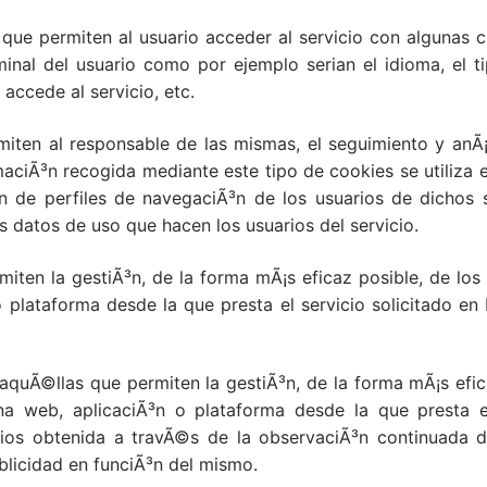
que permiten al usuario acceder al servicio con algunas ca
rminal del usuario como por ejemplo serian el idioma, el
accede al servicio, etc.
iten al responsable de las mismas, el seguimiento y anÃ¡
maciÃ³n recogida mediante este tipo de cookies se utiliza e
n de perfiles de navegaciÃ³n de los usuarios de dichos si
os datos de uso que hacen los usuarios del servicio.
iten la gestiÃ³n, de la forma mÃ¡s eficaz posible, de los e
 plataforma desde la que presta el servicio solicitado en
 aquÃ©llas que permiten la gestiÃ³n, de la forma mÃ¡s efica
na web, aplicaciÃ³n o plataforma desde la que presta e
ios obtenida a travÃ©s de la observaciÃ³n continuada d
ublicidad en funciÃ³n del mismo.